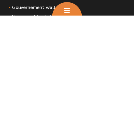
Gouvernement wallon
Service public de Wallonie
Wallex
Géoportail
Jobs
Nous contacter
Nous contacter
Introduire une plainte et déclaration de
service aux usagers
Espaces Wallonie
Presse