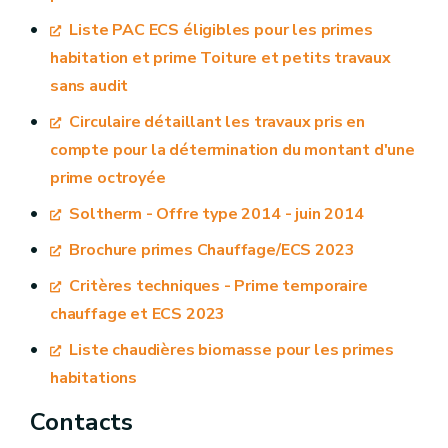
section Formulaires),
soit
par voie postale (à
Liste PAC ECS éligibles pour les primes
l’adresse indiquée sur le formulaire disponible
Chauffe-eau solaire
1.050 €
habitation et prime Toiture et petits travaux
au format PDF dans la section Formulaires).
sans audit
Une fois la demande de prime réceptionnée
https://loyerswallonie.be/
Circulaire détaillant les travaux pris en
par l’administration, un accusé de réception
compte pour la détermination du montant d'une
vous sera envoyé dans les 15 jours.
prime octroyée
Si votre dossier est complet et après analyse
Soltherm - Offre type 2014 - juin 2014
par l’administration, vous recevez votre prime ;
Brochure primes Chauffage/ECS 2023
Si votre dossier n’est pas complet ou que
Critères techniques - Prime temporaire
certaines informations n’étaient pas
chauffage et ECS 2023
disponibles, vous avez 60 jours pour le
Liste chaudières biomasse pour les primes
compléter à partir de la demande de
habitations
complément qui vous sera transmise par
l’administration.
Contacts