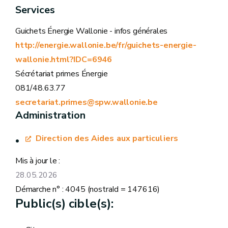
Services
Guichets Énergie Wallonie - infos générales
http://energie.wallonie.be/fr/guichets-energie-
wallonie.html?IDC=6946
réalisés par un
Sécrétariat primes Énergie
entrepreneur inscrit auprès de la Banque-
081/48.63.77
Carrefour des Entreprises
secretariat.primes@spw.wallonie.be
Administration
Direction des Aides aux particuliers
Mis à jour le :
28.05.2026
Démarche n° : 4045 (nostraId = 147616)
Public(s) cible(s):