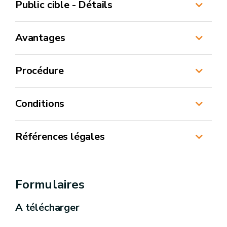
Public cible - Détails
Avantages
Procédure
Conditions
Références légales
Arrêté du Gouvernement wallon du 23
décembre 1998 relatif à l’octroi de subventions
Formulaires
aux ménages à revenu modeste pour
A télécharger
l’utilisation rationnelle et efficiente de
l’énergie