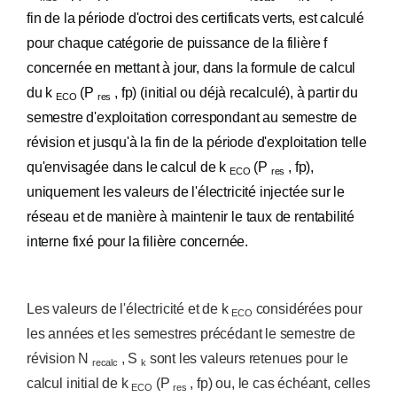
fin de la période d'octroi des certificats verts, est calculé
pour chaque catégorie de puissance de la filière f
concernée en mettant à jour, dans la formule de calcul
du k
(P
, fp) (initial ou déjà recalculé), à partir du
ECO
res
semestre d'exploitation correspondant au semestre de
révision et jusqu'à la fin de la période d'exploitation telle
qu'envisagée dans le calcul de k
(P
, fp),
ECO
res
uniquement les valeurs de l'électricité injectée sur le
réseau et de manière à maintenir le taux de rentabilité
interne fixé pour la filière concernée.
Les valeurs de l'électricité et de k
considérées pour
ECO
les années et les semestres précédant le semestre de
révision N
, S
sont les valeurs retenues pour le
recalc
k
calcul initial de k
(P
, fp) ou, le cas échéant, celles
ECO
res