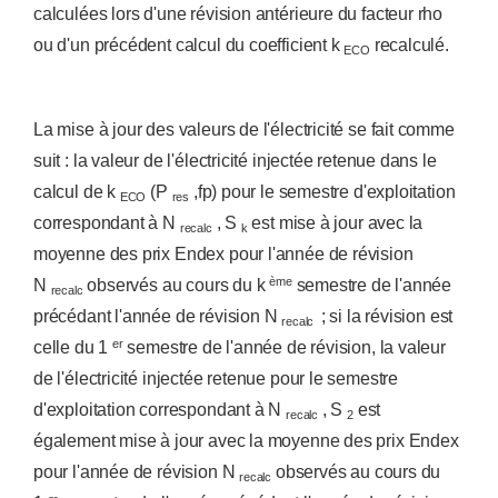
calculées lors d'une révision antérieure du facteur rho
ou d'un précédent calcul du coefficient k
recalculé.
ECO
La mise à jour des valeurs de l'électricité se fait comme
suit : la valeur de l'électricité injectée retenue dans le
calcul de k
(P
,fp) pour le semestre d'exploitation
ECO
res
correspondant à N
, S
est mise à jour avec la
recalc
k
moyenne des prix Endex pour l'année de révision
ème
N
observés au cours du k
semestre de l'année
recalc
précédant l'année de révision N
; si la révision est
recalc
er
celle du 1
semestre de l'année de révision, la valeur
de l'électricité injectée retenue pour le semestre
d'exploitation correspondant à N
, S
est
recalc
2
également mise à jour avec la moyenne des prix Endex
pour l'année de révision N
observés au cours du
recalc