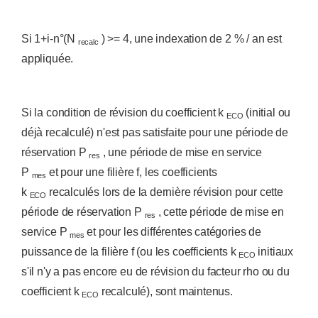
Si 1+i-n°(N
) >= 4, une indexation de 2 % / an est
recalc
appliquée.
Si la condition de révision du coefficient k
(initial ou
ECO
déjà recalculé) n'est pas satisfaite pour une période de
réservation P
, une période de mise en service
res
P
et pour une filière f, les coefficients
mes
k
recalculés lors de la dernière révision pour cette
ECO
période de réservation P
, cette période de mise en
res
service P
et pour les différentes catégories de
mes
puissance de la filière f (ou les coefficients k
initiaux
ECO
s'il n'y a pas encore eu de révision du facteur rho ou du
coefficient k
recalculé), sont maintenus.
ECO