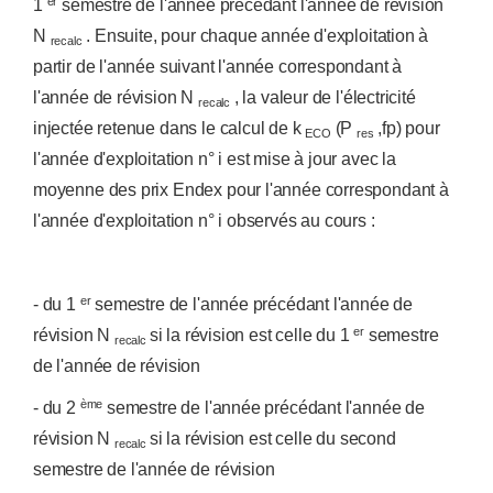
er
1
semestre de l'année précédant l'année de révision
N
. Ensuite, pour chaque année d'exploitation à
recalc
partir de l'année suivant l'année correspondant à
l'année de révision N
, la valeur de l'électricité
recalc
injectée retenue dans le calcul de k
(P
,fp) pour
ECO
res
l'année d'exploitation n° i est mise à jour avec la
moyenne des prix Endex pour l'année correspondant à
l'année d'exploitation n° i observés au cours :
er
- du 1
semestre de l'année précédant l'année de
er
révision N
si la révision est celle du 1
semestre
recalc
de l'année de révision
ème
- du 2
semestre de l'année précédant l'année de
révision N
si la révision est celle du second
recalc
semestre de l'année de révision