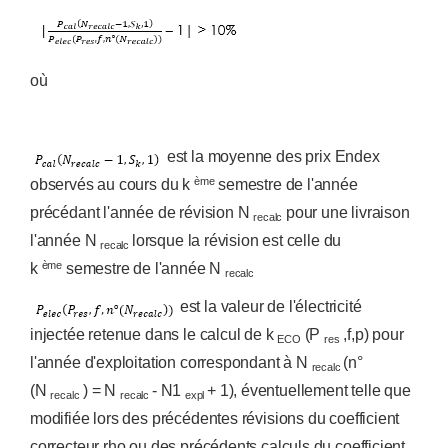
où
est la moyenne des prix Endex
ème
observés au cours du k
semestre de l'année
précédant l'année de révision N
pour une livraison
recalc
l'année N
lorsque la révision est celle du
recalc
ème
k
semestre de l'année N
recalc
est la valeur de l'électricité
injectée retenue dans le calcul de k
(P
,f,p) pour
ECO
res
l'année d'exploitation correspondant à N
(n°
recalc
(N
) = N
- N1
+ 1), éventuellement telle que
recalc
recalc
expl
modifiée lors des précédentes révisions du coefficient
correcteur rho ou des précédents calculs du coefficient