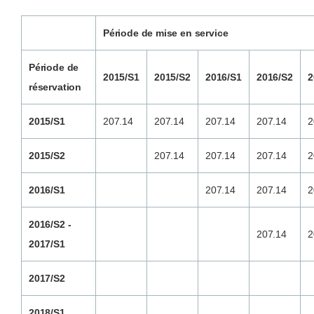
Période de mise en service
Période de
2015/S1
2015/S2
2016/S1
2016/S2
2
réservation
2015/S1
207.14
207.14
207.14
207.14
2
2015/S2
207.14
207.14
207.14
2
2016/S1
207.14
207.14
2
2016/S2 -
207.14
2
2017/S1
2017/S2
2018/S1