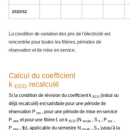
2023/S2
La condition de variation des prix de l'électricité est
rencontrée pour toutes les filières, périodes de
réservation et de mise en service.
Calcul du coefficient
k
recalculé
ECO
Si la condition de révision du coefficient k
(initial ou
ECO
déjà recalculé) est satisfaite pour une période de
réservation P
, pour une période de mise en service
res
P
et pour une filière f, un k
(N
, S
, P
,
mes
ECO
recalc
k
res
P
, fp), applicable du semestre N
, S
jusqu'à la
mes
recalc
k