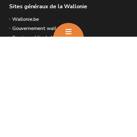
Sites généraux de la Wallonie
Wallonie.be
Gouvernement wallon
Service public de Wallonie
Wallex
Géoportail
Jobs
Nous contacter
Nous contacter
Introduire une plainte et déclaration de