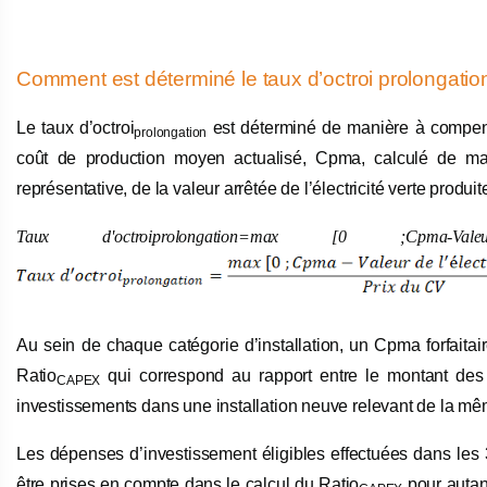
Comment est déterminé le taux d’octroi prolongatio
Le taux d’octroi
est déterminé de manière à compense
prolongation
coût de production moyen actualisé, Cpma, calculé de maniè
représentative, de la valeur arrêtée de l’électricité verte produit
Taux
d
'
octroi
prolongation
=
max
[0 ;
Cpma
-
Vale
Au sein de chaque catégorie d’installation, un Cpma forfaitai
Ratio
qui correspond au rapport entre le montant des i
CAPEX
investissements dans une installation neuve relevant de la mê
Les dépenses d’investissement éligibles effectuées dans les 
être prises en compte dans le calcul du Ratio
pour autan