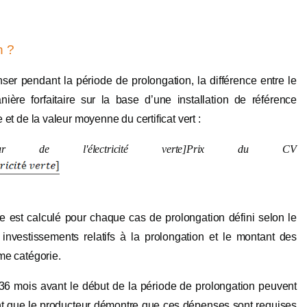
n ?
r pendant la période de prolongation, la différence entre le
re forfaitaire sur la base d’une installation de référence
e et de la valeur moyenne du certificat vert :
ur
de
l
'
é
lectricit
é
verte
]
Prix
du
CV
re est calculé pour chaque cas de prolongation défini selon le
nvestissements relatifs à la prolongation et le montant des
me catégorie.
36 mois avant le début de la période de prolongation peuvent
t que le producteur démontre que ces dépenses sont requises