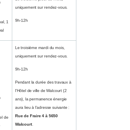
n
uniquement sur rendez-vous.
9h-12h
al, 1
val
Le troisième mardi du mois,
uniquement sur rendez-vous.
9h-12h
Pendant la durée des travaux à
l'Hôtel de ville de Walcourt (2
n
ans), la permanence énergie
aura lieu à l'adresse suivante :
Rue de Fraire 4 à 5650
el de
Walcourt
.
0