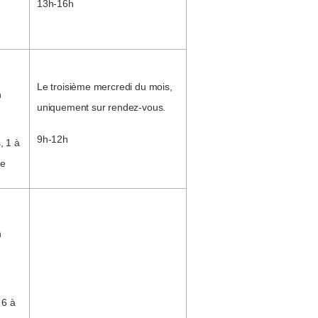
13h-16h
Le troisième mercredi du mois,
n
uniquement sur rendez-vous.
9h-12h
, 1 à
ne
n
 6 à