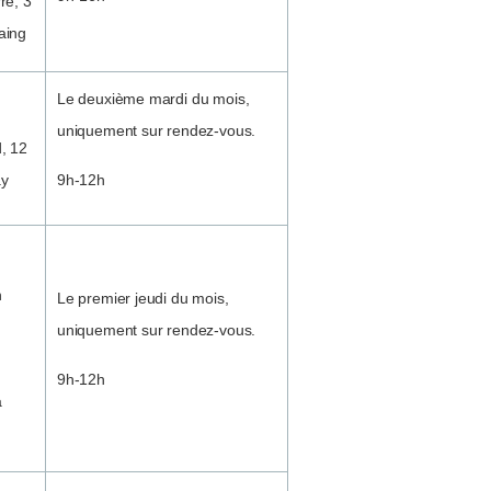
re, 3
aing
Le deuxième mardi du mois,
uniquement sur rendez-vous.
, 12
ay
9h-12h
n
Le premier jeudi du mois,
uniquement sur rendez-vous.
9h-12h
à