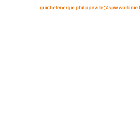
guichetenergie.philippeville@spw.wallonie.