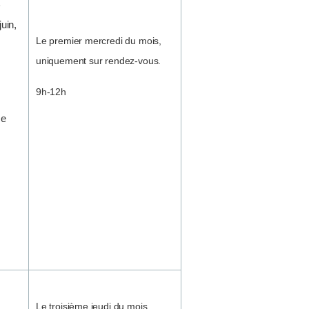
e
juin,
Le premier mercredi du mois,
uniquement sur rendez-vous.
9h-12h
ce
Le troisième jeudi du mois,