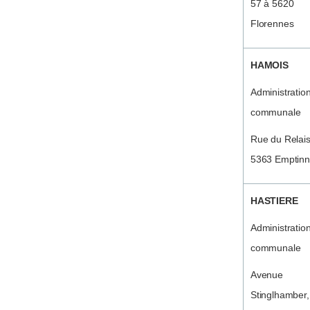
57 à 5620
Florennes
HAMOIS
Administratio
communale
Rue du Relais
5363 Emptin
HASTIERE
Administratio
communale
Avenue
Stinglhamber,