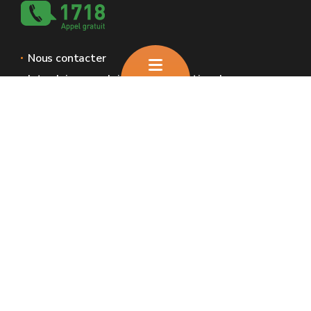
Nous contacter
Introduire une plainte et déclaration de
service aux usagers
Espaces Wallonie
Presse
Introduire une plainte au SPW
Signaler une irrégularité
Le site officiel de l'énergie en Wallonie
🍪