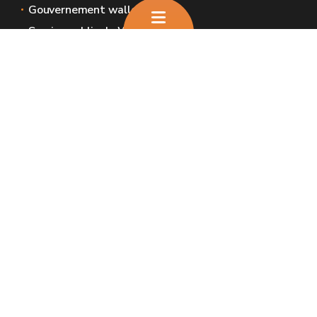
Gouvernement wallon
Service public de Wallonie
Wallex
Géoportail
Jobs
Nous contacter
Nous contacter
Introduire une plainte et déclaration de
service aux usagers
Espaces Wallonie
Presse