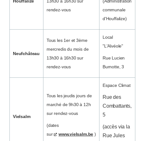
Houffalize
13h30 à 16h30 sur
(Administration
rendez-vous
communale
d'Houffalize)
Local
Tous les 1er et 3ème
"L'Alvéole"
mercredis du mois de
Neufchâteau
13h30 à 16h30 sur
Rue Lucien
rendez-vous
Burnotte, 3
Espace Climat
Tous les jeudis jours de
Rue des
marché de 9h30 à 12h
Combattants,
sur rendez-vous
5
Vielsalm
(dates
(accès via la
sur
www.vielsalm.be
)
Rue Jules