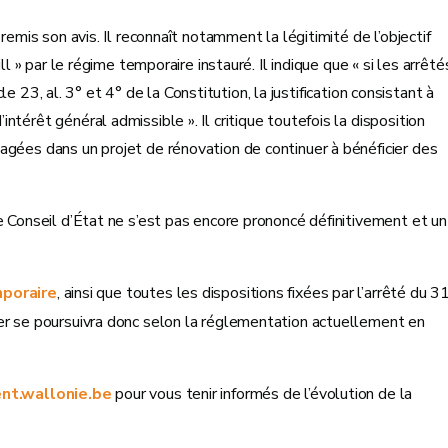
remis son avis. Il reconnaît notamment la légitimité de l’objectif
l » par le régime temporaire instauré. Il indique que « si les arrêté
cle 23, al. 3° et 4° de la Constitution, la justification consistant à
térêt général admissible ». Il critique toutefois la disposition
agées dans un projet de rénovation de continuer à bénéficier des
e Conseil d’État ne s’est pas encore prononcé définitivement et un
mporaire
, ainsi que toutes les dispositions fixées par l’arrêté du 3
er se poursuivra donc selon la réglementation actuellement en
nt.wallonie.be
pour vous tenir informés de l’évolution de la