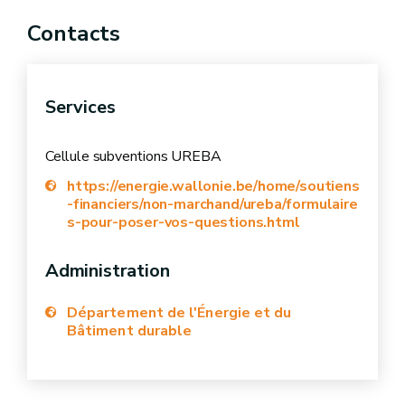
Contacts
Services
Cellule subventions UREBA
décision de retrait de l'agrément
https://energie.wallonie.be/home/soutiens
-financiers/non-marchand/ureba/formulaire
décision de non prolongation
s-pour-poser-vos-questions.html
Administration
Département de l'Énergie et du
Bâtiment durable