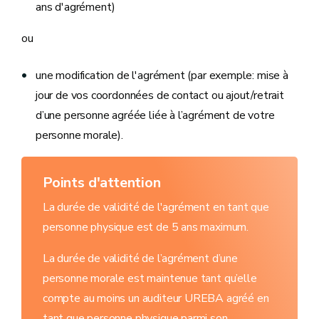
ans d'agrément)
ou
une modification de l'agrément (
par exemple: mise à
jour de vos coordonnées de contact ou ajout/retrait
d’une personne agréée liée à l’agrément de votre
personne morale).
Points d'attention
La durée de validité de l'agrément en tant que
personne physique est de 5 ans maximum.
La durée de validité de l’agrément d’une
personne morale est maintenue tant qu’elle
compte au moins un auditeur UREBA agréé en
tant que personne physique parmi son