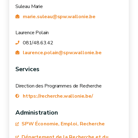
Suleau Marie
n pays associé au
Programme Horizon Europe
marie.suleau@spw.wallonie.be
Laurence Polain
081/48.63.42
laurence.polain@spw.wallonie.be
Services
Direction des Programmes de Recherche
https://recherche.wallonie.be/
Administration
SPW Économie, Emploi, Recherche
grande
Département de la Recherche et du