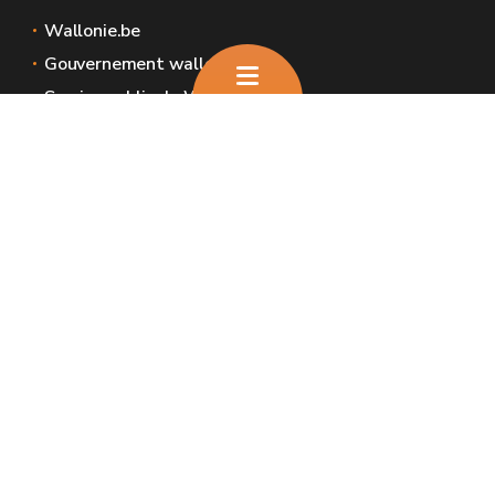
Wallonie.be
Gouvernement wallon
Service public de Wallonie
Wallex
Géoportail
Jobs
Nous contacter
Nous contacter
Introduire une plainte et déclaration de
service aux usagers