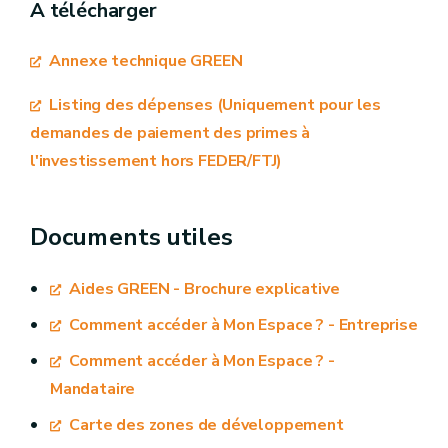
A télécharger
l’énergie
audit AMUREBA
Annexe technique GREEN
Règlement (UE) n° 651/2014 de la
Commission du 17 juin 2014 déclarant certaines
audit AMUREBA
Listing des dépenses (Uniquement pour les
catégories d'aides compatibles avec le marché
demandes de paiement des primes à
intérieur en application des articles 107 et 108
l'investissement hors FEDER/FTJ)
du traité Texte présentant de l'intérêt pour
chèques énergie
l'EEE.
Documents utiles
compteurs énergétiques
chèques énergie
son annexe 1 relative à la définition PME
Aides GREEN - Brochure explicative
compléter le formulaire de
Comment accéder à Mon Espace ? - Entreprise
demande d'aides à l'investissement
Comment accéder à Mon Espace ? -
comptabilité énergétique
numéro de référence
Mandataire
décision
Carte des zones de développement
audit AMUREBA.