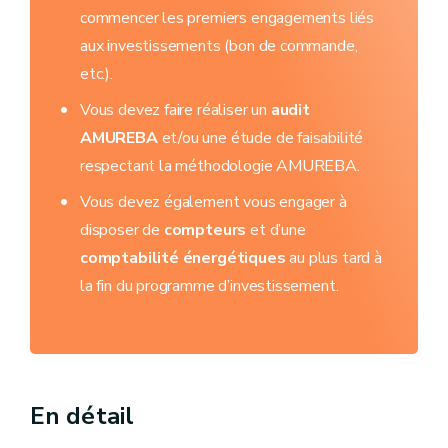
commencer les premiers engagements liés
aux investissements (bon de commande,
etc.).
Vous devez faire réaliser un
audit
AMUREBA
et/ou une étude de faisabilité
respectant la méthodologie AMUREBA.
Vous devez également vous engager à
disposer de
compteurs
et d’une
comptabilité énergétiques
au plus tard à
la fin du programme d’investissement.
En détail