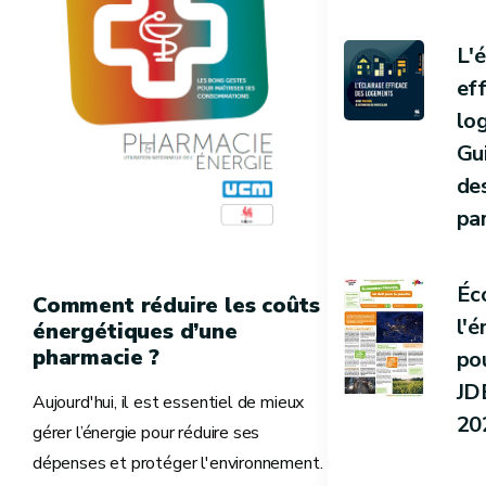
L'
ef
lo
Gu
de
par
Éc
Comment réduire les coûts
l'é
énergétiques d’une
pharmacie ?
pou
JD
Aujourd'hui, il est essentiel de mieux
20
gérer l’énergie pour réduire ses
dépenses et protéger l'environnement.