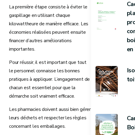
Ca
La première étape consiste à éviter le
pl
gaspillage en utilisant chaque
pr
kilowattheure de manière efficace. Les
co
économies réalisées peuvent ensuite
bo
financer d’autres améliorations
en
importantes.
Pour réussir, il est important que tout
Iso
le personnel connaisse les bonnes
toi
pratiques à appliquer. L’engagement de
chacun est essentiel pour que la
démarche soit vraiment efficace.
Les pharmacies doivent aussi bien gérer
Ca
leurs déchets et respecter les règles
concernant les emballages.
Bo