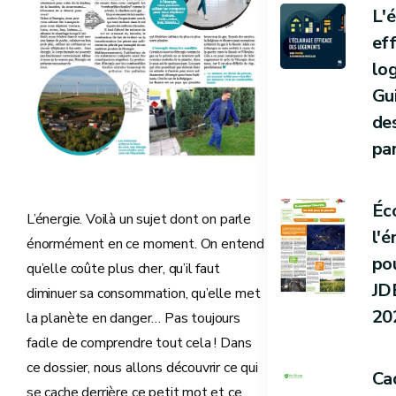
L'
ef
lo
Gu
de
par
Éc
L’énergie. Voilà un sujet dont on parle
l'é
énormément en ce moment. On entend
pou
qu’elle coûte plus cher, qu’il faut
JD
diminuer sa consommation, qu’elle met
20
la planète en danger… Pas toujours
facile de comprendre tout cela ! Dans
ce dossier, nous allons découvrir ce qui
Ca
se cache derrière ce petit mot et ce